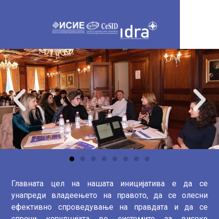
Главната цел на нашата иницијатива е да се
унапреди владеењето на правото, да се олесни
ефективно спроведување на правдата и да се
спречи корупцијата во системите за високо