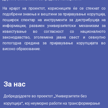
На крајот на проектот, корисниците ќе се стекнат со
подобрени знаења и вештини за пријавување корупција,
поширок спектар на инструменти за дистрибуција на
информации, развиен универзитетски механизам за
известување во согласност со националното
законодавство, зголемена јавна свест и севкупно
попогодна средина за пријавување корупцијата во
високо образование.
За нас
Добредојдовте во проектот „Универзитети без
корупција“, кој неуморно работи на трансформирање