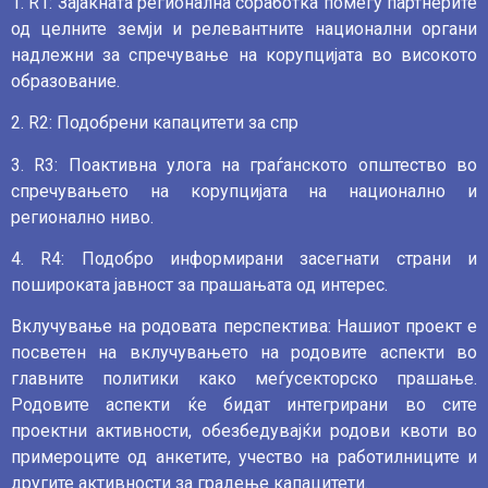
1. R1: Зајакната регионална соработка помеѓу партнерите
од целните земји и релевантните национални органи
надлежни за спречување на корупцијата во високото
образование.
2. R2: Подобрени капацитети за спр
3. R3: Поактивна улога на граѓанското општество во
спречувањето на корупцијата на национално и
регионално ниво.
4. R4: Подобро информирани засегнати страни и
пошироката јавност за прашањата од интерес.
Вклучување на родовата перспектива: Нашиот проект е
посветен на вклучувањето на родовите аспекти во
главните политики како меѓусекторско прашање.
Родовите аспекти ќе бидат интегрирани во сите
проектни активности, обезбедувајќи родови квоти во
примероците од анкетите, учество на работилниците и
другите активности за градење капацитети.