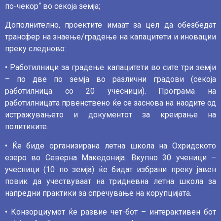
по-чекор“ во секоја земја;
Дополнително, проектите имаат за цел да обезбедат
трансфер на знаење/градење на капацитети и иновации
преку следново:
• Работилници за градење капацитети во сите три земји
– по две по земја во различни градови (секоја
работилница со 20 учесници). Програма на
работилницата првенствено ќе се заснова на наодите од
истражувањето и документот за креирање на
политиките.
• Ќе биде организирана летна школа на Охридското
езеро во Северна Македонија. Вкупно 30 ученици –
учесници (10 по земја) ќе бидат избрани преку јавен
повик да учествуваат на тридневна летна школа за
напредни практики за спречување на корупцијата.
• Конзорциумот ќе развие чет-бот – интерактивен бот