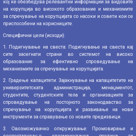
кој ќе обезбедува релевантни информации за видовите
на корупција во високото образование и механизмите
за спречување на корупцијата со насоки и совети кои се
приспособени на корисниците.
Специфични цели (исходи):
1. Подигнување на свеста: Подигнување на свеста кај
сите засегнати страни во системот на високо
образование за ефективно спроведување на
механизмите за спречување на корупцијата.
2. Градење капацитети: Зајакнување на капацитетите на
универзитетската администрација, менаџментот,
студентите, студентските тела и организациите за
спроведување на постојното законодавство за
спречување на корупцијата и развивање на нови
инструменти за справување со новите предизвици.
3. Овозможувачко опкружување: Промовирање и
воспоставување овозможувачка средина за