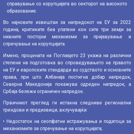
справување со корупцијата во секторот на високото
образование.
Во најновите извештаи за напредокот на ЕУ за 2022
година, критиките беа упатени кон сите три земји за
нивните постојни механизми за пријавување и
спречување на корупцијата.
Имено, процената на Поглавјето 23 укажа на различни
степени на подготовка во спроведувањето на правото
на ЕУ и европските стандарди во судството и основните
права, при што Албанија постигна добар напредок,
Северна Македонија покажува одреден напредок, а
Србија бележи ограничен напредок.
Првичниот преглед ги истакна следниве регионални
трендови и предизвици, вклучувајќи:
• Недостаток на сеопфатни истражувања и податоци за
механизмите за спречување на корупцијата;