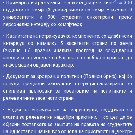
• Примарно истражување – анкета „лице в лице“ со 300
студенти по земја (3 универзитети по земја – вкупно 9
универзитети и 900 студенти анкетирани преку
персонално интервју со компјутер);
• Квалитативна истражувачка компонента, со длабински
интервјуа со најмалку 5 засегнати страни по земја
(вкупно 15), правна анализа, преглед на секундарни
извори и користење на барања за слободен пристап до
информации од јавен карактер;
• Документ за креирање политики (Полиси бриф), кој ќе
понуди прецизни заклучоци операционализирани во
опипливи препораки за креаторите на политиките и
релевантните засегнати страни;
• Водич за спречување на корупцијата, поддржан со
алатки за релевантни најдобри практики, – со цел да се
објасни постапката за заштита на правата на студентите
на едноставен начин врз основа на пристапот на „чекор-