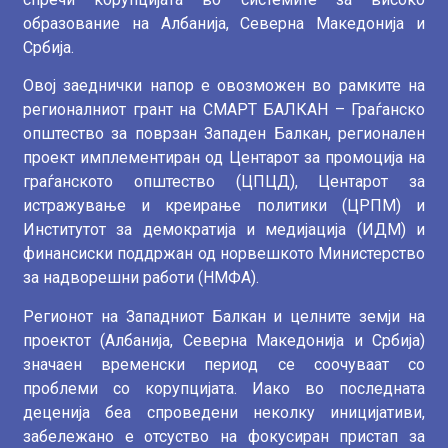
образование на Албанија, Северна Македонија и
Србија.
Овој заеднички напор е овозможен во рамките на
регионалниот грант на СМАРТ БАЛКАН – Граѓанско
општество за поврзан Западен Балкан, регионален
проект имплементиран од Центарот за промоција на
граѓанското општество (ЦПЦД), Центарот за
истражување и креирање политики (ЦРПМ) и
Институтот за демократија и медијација (ИДМ) и
финансиски поддржан од норвешкото Министерство
за надворешни работи (НМФА).
Регионот на Западниот Балкан и целните земји на
проектот (Албанија, Северна Македонија и Србија)
значаен временски период се соочуваат со
проблеми со корупцијата. Иако во последната
деценија беа спроведени неколку иницијативи,
забележано е отсуство на фокусиран пристап за