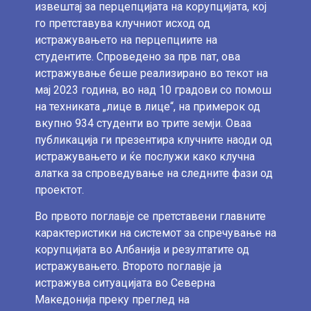
извештај за перцепцијата на корупцијата, кој
го претставува клучниот исход од
истражувањето на перцепциите на
студентите. Спроведено за прв пат, ова
истражување беше реализирано во текот на
мај 2023 година, во над 10 градови со помош
на техниката „лице в лице“, на примерок од
вкупно 934 студенти во трите земји. Оваа
публикација ги презентира клучните наоди од
истражувањето и ќе послужи како клучна
алатка за спроведување на следните фази од
проектот.
Во првото поглавје се претставени главните
карактеристики на системот за спречување на
корупцијата во Албанија и резултатите од
истражувањето. Второто поглавје ја
истражува ситуацијата во Северна
Македонија преку преглед на