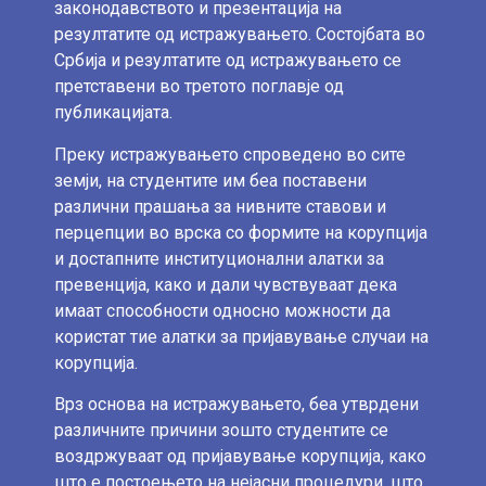
законодавството и презентација на
резултатите од истражувањето. Состојбата во
Србија и резултатите од истражувањето се
претставени во третото поглавје од
публикацијата.
Преку истражувањето спроведено во сите
земји, на студентите им беа поставени
различни прашања за нивните ставови и
перцепции во врска со формите на корупција
и достапните институционални алатки за
превенција, како и дали чувствуваат дека
имаат способности односно можности да
користат тие алатки за пријавување случаи на
корупција.
Врз основа на истражувањето, беа утврдени
различните причини зошто студентите се
воздржуваат од пријавување корупција, како
што е постоењето на нејасни процедури, што