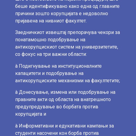
беше идентификувано како една од главните
причини зошто корупцијата е недоволно
пријавена на нивниот факултет.
Заедничкиот извештај препорачува чекори за
понатамошно подобрување на
антикорупцискиот систем на универзитетите,
со фокус на три важни области:
à Подигнување на институционалните
капацитети и подобрување на
антикорупциските механизми на факултетите;
à Донесување, измена или подобрување на
правните акти од областа на внатрешното
предупредување во борбата против
корупцијата и
à Информативни и едукативни кампањи за
студенти насочени кон борба против