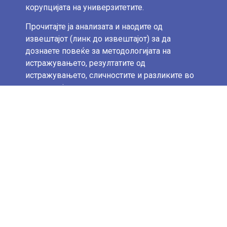
корупцијата на универзитетите.
Прочитајте ја анализата и наодите од
извештајот (линк до извештајот) за да
дознаете повеќе за методологијата на
истражувањето, резултатите од
истражувањето, сличностите и разликите во
трите земји, како и препораките и предлозите
кои имаат за цел да ја подобрат ситуацијата
во регионот.
Овој заеднички напор е овозможен во
рамките на регионалниот грант на СМАРТ
БАЛКАН – Граѓанско општество за поврзан
Западен Балкан, регионален проект
имплементиран од Центарот за промоција на
граѓанското општество (ЦПЦД), Центарот за
истражување и креирање политики (ЦРПМ) и
Институтот за демократија и медијација