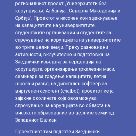
регионалниот проект „Универзитети без
корупција во Албанија , Северна Македонија и
Србија“. Проектот е насочен кон зајакнување
на капацитетите на универзитетите,
студентските организации и студентите за
спречување на корупцијата на универзитетите
во трите целни земји. Преку разновидни
активности, вклучително и подготовка на
Заеднички извештај за перцепција на
корупцијата, организирање тркалезни маси,
семинари за градење капацитети, летна
школа и развој на дигитален софтвер за
виртуелен асистент (chatbot), проектот ќе ја
зајакне околината која овозможува
спречување на корупцијата во областа на
високото образование во целните земји од
Западниот Балкан.
Проектниот тим подготви Заеднички