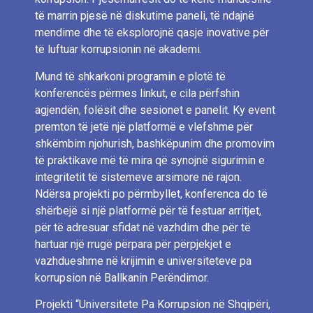
të marrin pjesë në diskutime paneli, të ndajnë
mendime dhe të eksplorojnë qasje inovative për
të luftuar korrupsionin në akademi.
Mund të shkarkoni programin e plotë të
konferencës përmes linkut, e cila përfshin
agjendën, folësit dhe sesionet e panelit. Ky event
premton të jetë një platformë e vlefshme për
shkëmbim njohurish, bashkëpunim dhe promovim
të praktikave më të mira që synojnë sigurimin e
integritetit të sistemeve arsimore në rajon.
Ndërsa projekti po përmbyllet, konferenca do të
shërbejë si një platformë për të festuar arritjet,
për të adresuar sfidat në vazhdim dhe për të
hartuar një rrugë përpara për përpjekjet e
vazhdueshme në krijimin e universiteteve pa
korrupsion në Ballkanin Perëndimor.
Projekti “Universitete Pa Korrupsion në Shqipëri,