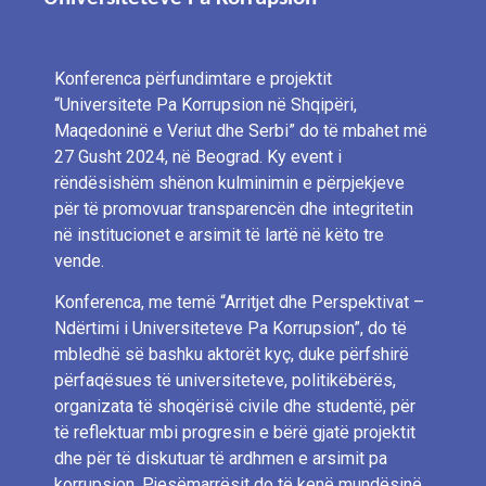
Konferenca përfundimtare e projektit
“Universitete Pa Korrupsion në Shqipëri,
Maqedoninë e Veriut dhe Serbi” do të mbahet më
27 Gusht 2024, në Beograd. Ky event i
rëndësishëm shënon kulminimin e përpjekjeve
për të promovuar transparencën dhe integritetin
në institucionet e arsimit të lartë në këto tre
vende.
Konferenca, me temë “Arritjet dhe Perspektivat –
Ndërtimi i Universiteteve Pa Korrupsion”, do të
mbledhë së bashku aktorët kyç, duke përfshirë
përfaqësues të universiteteve, politikëbërës,
organizata të shoqërisë civile dhe studentë, për
të reflektuar mbi progresin e bërë gjatë projektit
dhe për të diskutuar të ardhmen e arsimit pa
korrupsion. Pjesëmarrësit do të kenë mundësinë