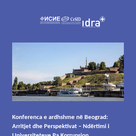
Konferenca e ardhshme në Beograd:
Arritjet dhe Perspektivat – Ndërtimi i
Universiteteve Pa Korrupsion