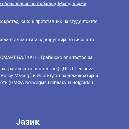
 образование во Албанија, Македонија и
секретар, како и претставник на студентските
темот за заштита од корупција во високото
 СМАРТ БАЛКАН – Граѓанско општество за
 на граѓанското општество (ЦПЦД Centar za
 Policy Making ) и Институтот за демократија и
оти (НМФА Norwegian Embassy in Belgrade ).
Јазик