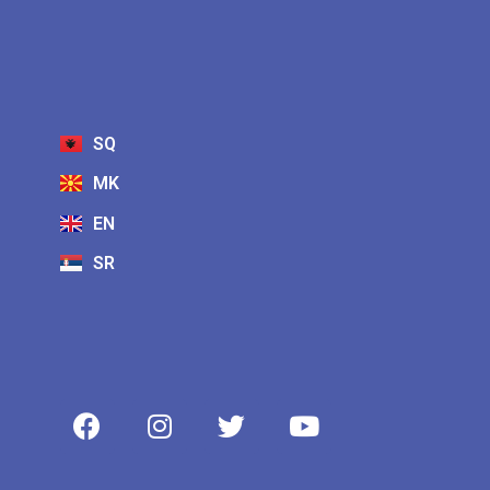
SQ
MK
EN
SR