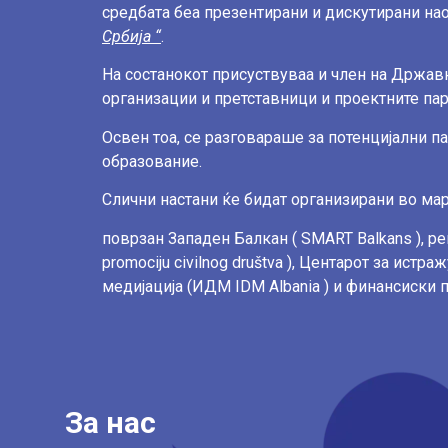
средбата беа
презентирани и дискутирани на
Србија “
.
На состанокот
присуствуваа и член на Државн
организации и
претставници и проектните пар
Освен тоа, се разговараше за потенцијални 
образование.
Слични настани ќе бидат организирани во мар
поврзан Западен Балкан ( SMART Balkans ), 
promociju
civilnog društva ), Центарот за ист
медијација (ИДМ IDM
Albania ) и финансиск
За нас