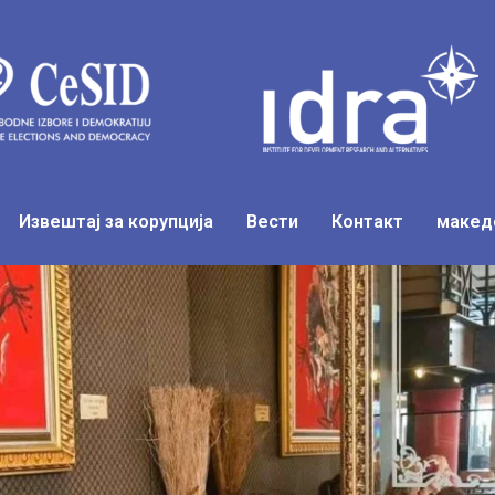
Извештај за корупција
Вести
Контакт
македо