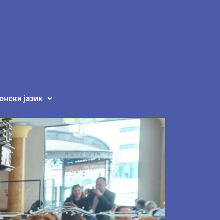
нски јазик