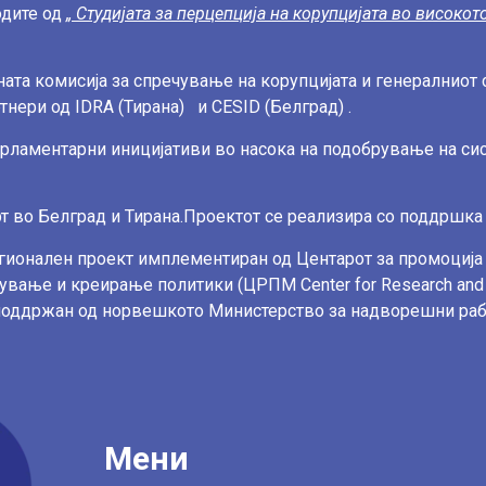
одите од
„ Студијата за перцепција на корупцијата
во високото
ата комисија за спречување на корупцијата и
генералниот 
тнери од IDRA (Тирана) и CESID (Белград) .
парламентарни иницијативи во насока
на подобрување на сис
т во Белград и Тирана.
Проектот се реализира со поддршка
регионален проект имплементиран од
Центарот за промоција
ражување и креирање политики (ЦРПМ Center for
Research and
и поддржан од норвешкото Министерство за надворешни
раб
Мени