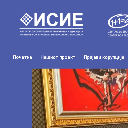
Почетна
Нашиот проект
Пријави корупција