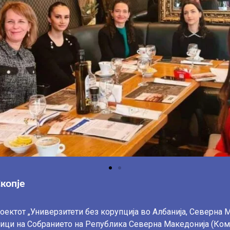
Скопје
роектот „Универзитети без корупција
во Албанија, Северна 
ници на Собранието на Република Северна
Македонија (Коми