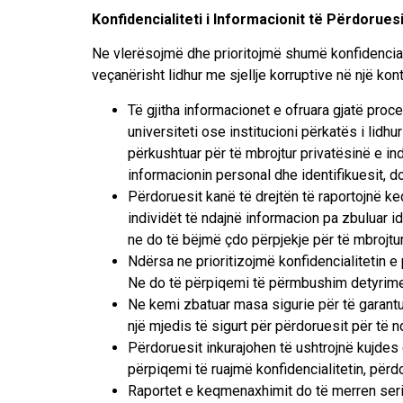
Konfidencialiteti i Informacionit të Përdorue
Ne vlerësojmë dhe prioritojmë shumë konfidencial
veçanërisht lidhur me sjellje korruptive në një kon
Të gjitha informacionet e ofruara gjatë proces
universiteti ose institucioni përkatës i lid
përkushtuar për të mbrojtur privatësinë e in
informacionin personal dhe identifikuesit, d
Përdoruesit kanë të drejtën të raportojnë 
individët të ndajnë informacion pa zbuluar i
ne do të bëjmë çdo përpjekje për të mbrojtur 
Ndërsa ne prioritizojmë konfidencialitetin e 
Ne do të përpiqemi të përmbushim detyrimet 
Ne kemi zbatuar masa sigurie për të garantua
një mjedis të sigurt për përdoruesit për të
Përdoruesit inkurajohen të ushtrojnë kujdes
përpiqemi të ruajmë konfidencialitetin, përd
Raportet e keqmenaxhimit do të merren seri