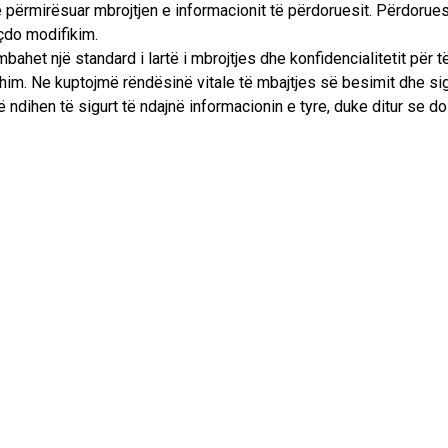
përmirësuar mbrojtjen e informacionit të përdoruesit. Përdoruesi
 çdo modifikim.
het një standard i lartë i mbrojtjes dhe konfidencialitetit për të
xhim. Ne kuptojmë rëndësinë vitale të mbajtjes së besimit dhe si
ë ndihen të sigurt të ndajnë informacionin e tyre, duke ditur se d