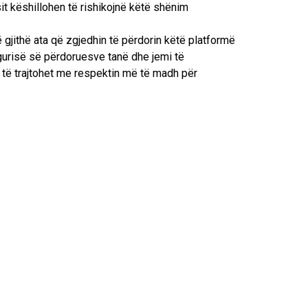
t këshillohen të rishikojnë këtë shënim
 gjithë ata që zgjedhin të përdorin këtë platformë
gurisë së përdoruesve tanë dhe jemi të
o të trajtohet me respektin më të madh për