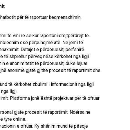
mit
hatbotit për të raportuar keqmenaxhimin,
mi të vini re se kur raportoni drejtpërdrejt te
 e mbledhim ose përpunojmë atë. Ne jemi të
naxhimit. Detajet e përdoruesit, përfshirë
të të shprehur përveç nëse kërkohet nga ligji.
 e anonimitetit të përdoruesit, duke lejuar
jnë anonimë gjatë gjithë procesit të raportimit dhe
d të kërkohet zbulimi i informacionit nga ligji.
ga ligji.
imit. Platforma jonë është projektuar për të ofruar
sonal gjatë procesit të raportimit. Ndërsa ne
e tyre online.
macionin e ofruar. Ky shënim mund të pësojë