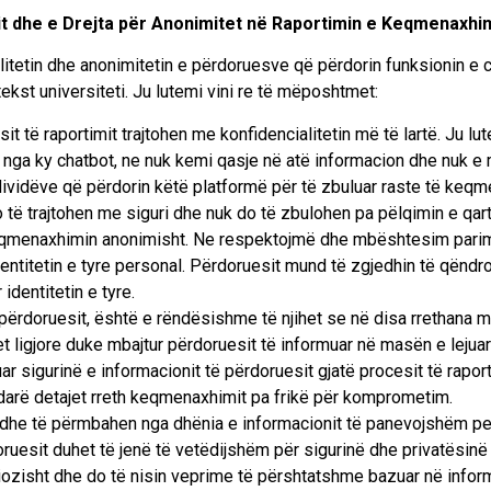
sit dhe e Drejta për Anonimitet në Raportimin e Keqmenaxhi
itetin dhe anonimitetin e përdoruesve që përdorin funksionin e c
tekst universiteti. Ju lutemi vini re të mëposhtmet:
it të raportimit trajtohen me konfidencialitetin më të lartë. Ju lute
hur nga ky chatbot, ne nuk kemi qasje në atë informacion dhe nuk
dividëve që përdorin këtë platformë për të zbuluar raste të keqme
o të trajtohen me siguri dhe nuk do të zbulohen pa pëlqimin e qar
keqmenaxhimin anonimisht. Ne respektojmë dhe mbështesim parimin
dentitetin e tyre personal. Përdoruesit mund të zgjedhin të qëndro
identitetin e tyre.
përdoruesit, është e rëndësishme të njihet se në disa rrethana mun
ligjore duke mbajtur përdoruesit të informuar në masën e lejuar n
r sigurinë e informacionit të përdoruesit gjatë procesit të raport
 ndarë detajet rreth keqmenaxhimit pa frikë për komprometim.
 dhe të përmbahen nga dhënia e informacionit të panevojshëm per
oruesit duhet të jenë të vetëdijshëm për sigurinë dhe privatësinë 
ozisht dhe do të nisin veprime të përshtatshme bazuar në infor