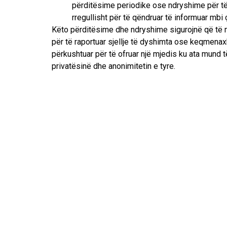
përditësime periodike ose ndryshime për të 
rregullisht për të qëndruar të informuar mbi
Këto përditësime dhe ndryshime sigurojnë që të mba
për të raportuar sjellje të dyshimta ose keqmena
përkushtuar për të ofruar një mjedis ku ata mund t
privatësinë dhe anonimitetin e tyre.